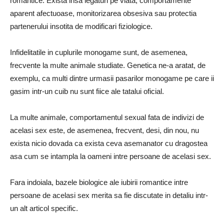
romantice. Exista insa legaturi pe viata, comportamente
aparent afectuoase, monitorizarea obsesiva sau protectia
partenerului insotita de modificari fiziologice.
Infidelitatile in cuplurile monogame sunt, de asemenea,
frecvente la multe animale studiate. Genetica ne-a aratat, de
exemplu, ca multi dintre urmasii pasarilor monogame pe care ii
gasim intr-un cuib nu sunt fiice ale tatalui oficial.
La multe animale, comportamentul sexual fata de indivizi de
acelasi sex este, de asemenea, frecvent, desi, din nou, nu
exista nicio dovada ca exista ceva asemanator cu dragostea
asa cum se intampla la oameni intre persoane de acelasi sex.
Fara indoiala, bazele biologice ale iubirii romantice intre
persoane de acelasi sex merita sa fie discutate in detaliu intr-
un alt articol specific.