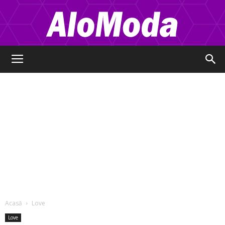
Alo
Moda
Acasă
Love
Love