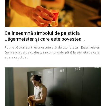
Ce înseamnă simbolul de pe sticla
Jägermeister și care este povestea...
Puține băuturi sunt recunoscute atât de ușor precum Jägermeister.
De la sticla verde cu design inconfundabil până la eticheta pe care
apare capul de...