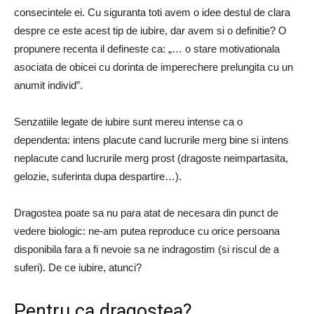
consecintele ei. Cu siguranta toti avem o idee destul de clara
despre ce este acest tip de iubire, dar avem si o definitie? O
propunere recenta il defineste ca: „… o stare motivationala
asociata de obicei cu dorinta de imperechere prelungita cu un
anumit individ”.
Senzatiile legate de iubire sunt mereu intense ca o
dependenta: intens placute cand lucrurile merg bine si intens
neplacute cand lucrurile merg prost (dragoste neimpartasita,
gelozie, suferinta dupa despartire…).
Dragostea poate sa nu para atat de necesara din punct de
vedere biologic: ne-am putea reproduce cu orice persoana
disponibila fara a fi nevoie sa ne indragostim (si riscul de a
suferi). De ce iubire, atunci?
Pentru ca dragostea?