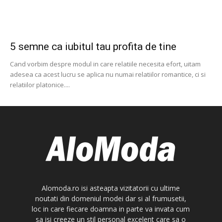
5 semne ca iubitul tau profita de tine
Cand vorbim despre modul in care relatiile necesita efort, uitam
adesea ca acest lucru se aplica nu numai relatiilor romantice, ci si
relatiilor platonice....
Alomoda.ro isi asteapta vizitatorii cu ultime
noutati din domeniul modei dar si al frumusetii,
loc in care fiecare doamna in parte va invata cum
sa isi creeze un stil personal excelent care sa o