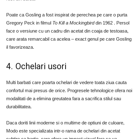
Poate ca Gosling a fost inspirat de perechea pe care o purta
Gregory Peck in filmul
To Kill a Mockingbird
din 1962 . Persol
face o versiune cu un cadru din acetat din coaja de testoasa,
care arata remarcabil ca acelea – exact genul pe care Gosling
il favorizeaza.
4. Ochelari usori
Multi barbati care poarta ochelari de vedere toata ziua cauta
confortul mai presus de orice. Progresele tehnologice ofera noi
modalitati de a elimina greutatea fara a sacrifica stilul sau
durabilitatea.
Daca doriti linii moderne si o multime de optiuni de culoare,
Modo este specializata intr-o rama de ochelari din acetat
subtire ca hartie, care ofera un impact vizual fara sa va