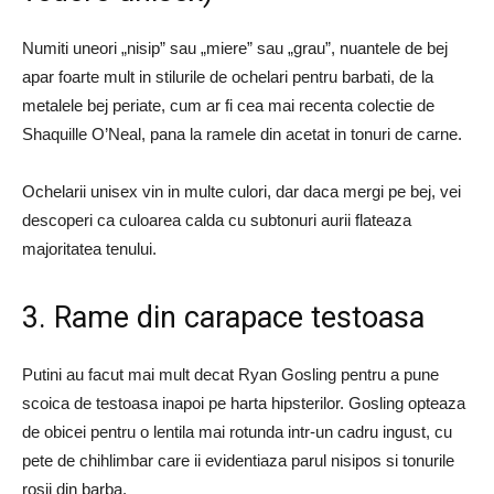
Numiti uneori „nisip” sau „miere” sau „grau”, nuantele de bej
apar foarte mult in stilurile de ochelari pentru barbati, de la
metalele bej periate, cum ar fi cea mai recenta colectie de
Shaquille O’Neal, pana la ramele din acetat in tonuri de carne.
Ochelarii unisex vin in multe culori, dar daca mergi pe bej, vei
descoperi ca culoarea calda cu subtonuri aurii flateaza
majoritatea tenului.
3. Rame din carapace testoasa
Putini au facut mai mult decat Ryan Gosling pentru a pune
scoica de testoasa inapoi pe harta hipsterilor. Gosling opteaza
de obicei pentru o lentila mai rotunda intr-un cadru ingust, cu
pete de chihlimbar care ii evidentiaza parul nisipos si tonurile
rosii din barba.