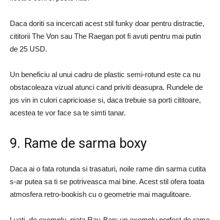
Daca doriti sa incercati acest stil funky doar pentru distractie,
cititorii The Von sau The Raegan pot fi avuti pentru mai putin
de 25 USD.
Un beneficiu al unui cadru de plastic semi-rotund este ca nu
obstacoleaza vizual atunci cand priviti deasupra. Rundele de
jos vin in culori capricioase si, daca trebuie sa porti cititoare,
acestea te vor face sa te simti tanar.
9. Rame de sarma boxy
Daca ai o fata rotunda si trasaturi, noile rame din sarma cutita
s-ar putea sa ti se potriveasca mai bine. Acest stil ofera toata
atmosfera retro-bookish cu o geometrie mai magulitoare.
Luati, de exemplu, piata Ray-Ban: un exemplu perfect de rame