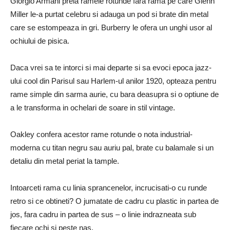
Giorgio Armani preia ramele rotunde fara rama pe care Glenn
Miller le-a purtat celebru si adauga un pod si brate din metal
care se estompeaza in gri. Burberry le ofera un unghi usor al
ochiului de pisica.
Daca vrei sa te intorci si mai departe si sa evoci epoca jazz-
ului cool din Parisul sau Harlem-ul anilor 1920, opteaza pentru
rame simple din sarma aurie, cu bara deasupra si o optiune de
a le transforma in ochelari de soare in stil vintage.
Oakley confera acestor rame rotunde o nota industrial-
moderna cu titan negru sau auriu pal, brate cu balamale si un
detaliu din metal periat la tample.
Intoarceti rama cu linia sprancenelor, incrucisati-o cu runde
retro si ce obtineti? O jumatate de cadru cu plastic in partea de
jos, fara cadru in partea de sus – o linie indrazneata sub
fiecare ochi si peste nas.