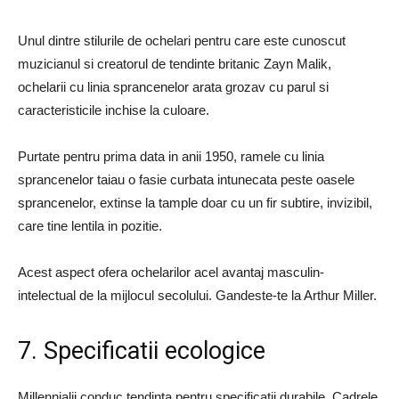
Unul dintre stilurile de ochelari pentru care este cunoscut
muzicianul si creatorul de tendinte britanic Zayn Malik,
ochelarii cu linia sprancenelor arata grozav cu parul si
caracteristicile inchise la culoare.
Purtate pentru prima data in anii 1950, ramele cu linia
sprancenelor taiau o fasie curbata intunecata peste oasele
sprancenelor, extinse la tample doar cu un fir subtire, invizibil,
care tine lentila in pozitie.
Acest aspect ofera ochelarilor acel avantaj masculin-
intelectual de la mijlocul secolului. Gandeste-te la Arthur Miller.
7. Specificatii ecologice
Millennialii conduc tendinta pentru specificatii durabile. Cadrele