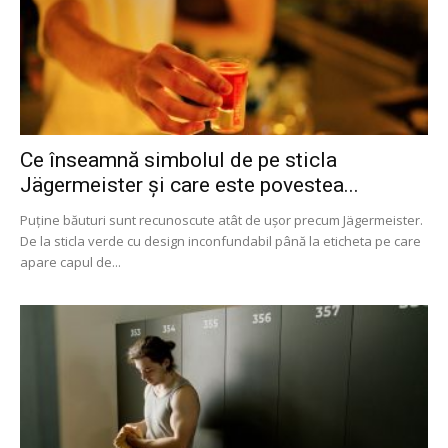
Ce înseamnă simbolul de pe sticla
Jägermeister și care este povestea...
Puține băuturi sunt recunoscute atât de ușor precum Jägermeister.
De la sticla verde cu design inconfundabil până la eticheta pe care
apare capul de...