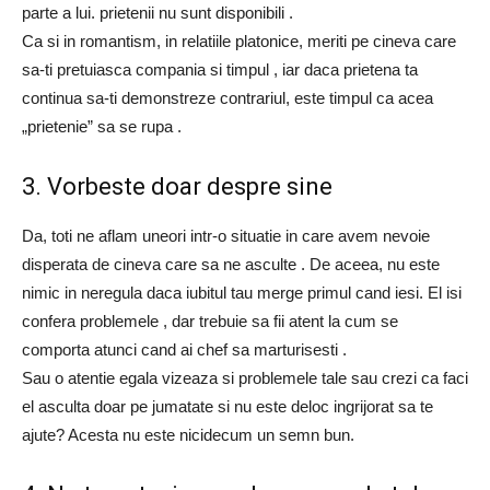
parte a lui. prietenii nu sunt disponibili .
Ca si in romantism, in relatiile platonice, meriti pe cineva care
sa-ti pretuiasca compania si timpul , iar daca prietena ta
continua sa-ti demonstreze contrariul, este timpul ca acea
„prietenie” sa se rupa .
3. Vorbeste doar despre sine
Da, toti ne aflam uneori intr-o situatie in care avem nevoie
disperata de cineva care sa ne asculte . De aceea, nu este
nimic in neregula daca iubitul tau merge primul cand iesi. El isi
confera problemele , dar trebuie sa fii atent la cum se
comporta atunci cand ai chef sa marturisesti .
Sau o atentie egala vizeaza si problemele tale sau crezi ca faci
el asculta doar pe jumatate si nu este deloc ingrijorat sa te
ajute? Acesta nu este nicidecum un semn bun.