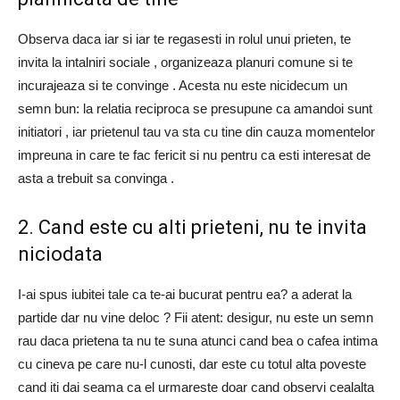
Observa daca iar si iar te regasesti in rolul unui prieten, te
invita la intalniri sociale , organizeaza planuri comune si te
incurajeaza si te convinge . Acesta nu este nicidecum un
semn bun: la relatia reciproca se presupune ca amandoi sunt
initiatori , iar prietenul tau va sta cu tine din cauza momentelor
impreuna in care te fac fericit si nu pentru ca esti interesat de
asta a trebuit sa convinga .
2. Cand este cu alti prieteni, nu te invita
niciodata
I-ai spus iubitei tale ca te-ai bucurat pentru ea? a aderat la
partide dar nu vine deloc ? Fii atent: desigur, nu este un semn
rau daca prietena ta nu te suna atunci cand bea o cafea intima
cu cineva pe care nu-l cunosti, dar este cu totul alta poveste
cand iti dai seama ca el urmareste doar cand observi cealalta