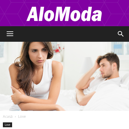
Alo
Moda
Acasă
Love
Love