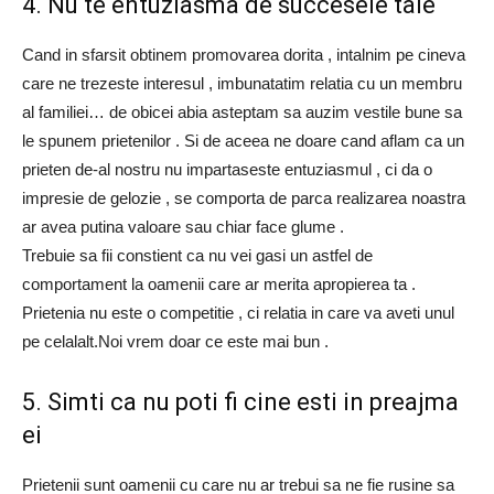
4. Nu te entuziasma de succesele tale
Cand in sfarsit obtinem promovarea dorita , intalnim pe cineva
care ne trezeste interesul , imbunatatim relatia cu un membru
al familiei… de obicei abia asteptam sa auzim vestile bune sa
le spunem prietenilor . Si de aceea ne doare cand aflam ca un
prieten de-al nostru nu impartaseste entuziasmul , ci da o
impresie de gelozie , se comporta de parca realizarea noastra
ar avea putina valoare sau chiar face glume .
Trebuie sa fii constient ca nu vei gasi un astfel de
comportament la oamenii care ar merita apropierea ta .
Prietenia nu este o competitie , ci relatia in care va aveti unul
pe celalalt.Noi vrem doar ce este mai bun .
5. Simti ca nu poti fi cine esti in preajma
ei
Prietenii sunt oamenii cu care nu ar trebui sa ne fie rusine sa