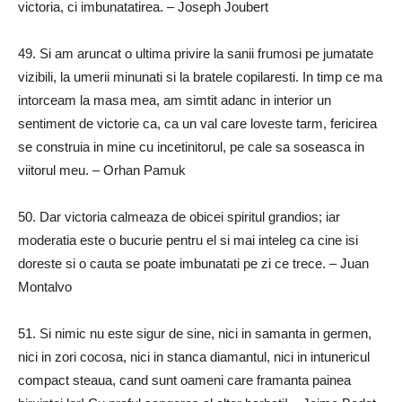
victoria, ci imbunatatirea.
– Joseph Joubert
49.
Si am aruncat o ultima privire la sanii frumosi pe jumatate
vizibili, la umerii minunati si la bratele copilaresti.
In timp ce ma
intorceam la masa mea, am simtit adanc in interior un
sentiment de victorie ca, ca un val care loveste tarm, fericirea
se construia in mine cu incetinitorul, pe cale sa soseasca in
viitorul meu.
– Orhan Pamuk
50.
Dar victoria calmeaza de obicei spiritul grandios;
iar
moderatia este o bucurie pentru el si mai inteleg ca cine isi
doreste si o cauta se poate imbunatati pe zi ce trece.
– Juan
Montalvo
51.
Si nimic nu este sigur de sine, nici in samanta in germen,
nici in zori cocosa, nici in stanca diamantul, nici in intunericul
compact steaua, cand sunt oameni care framanta painea