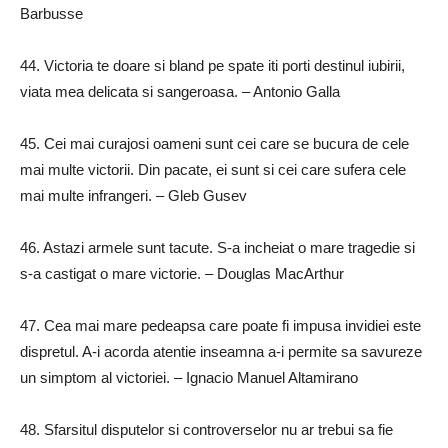
Barbusse
44.
Victoria te doare si bland pe spate iti porti destinul iubirii,
viata mea delicata si sangeroasa.
– Antonio Galla
45.
Cei mai curajosi oameni sunt cei care se bucura de cele
mai multe victorii.
Din pacate, ei sunt si cei care sufera cele
mai multe infrangeri.
– Gleb Gusev
46.
​​​​Astazi armele sunt tacute.
S-a incheiat o mare tragedie si
s-a castigat o mare victorie.
– Douglas MacArthur
47.
Cea mai mare pedeapsa care poate fi impusa invidiei este
dispretul.
A-i acorda atentie inseamna a-i permite sa savureze
un simptom al victoriei.
– Ignacio Manuel Altamirano
48.
Sfarsitul disputelor si controverselor nu ar trebui sa fie