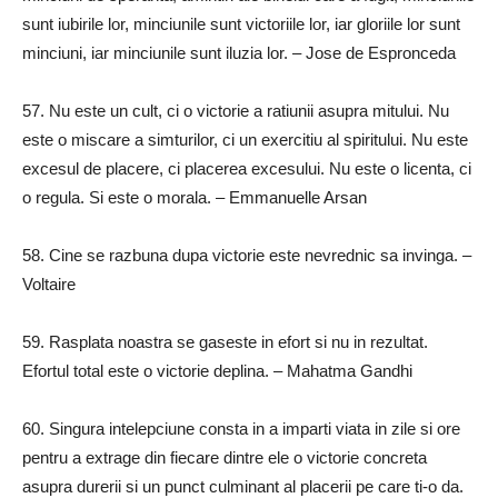
sunt iubirile lor, minciunile sunt victoriile lor, iar gloriile lor sunt
minciuni, iar minciunile sunt iluzia lor.
– Jose de Espronceda
57.
Nu este un cult, ci o victorie a ratiunii asupra mitului.
Nu
este o miscare a simturilor, ci un exercitiu al spiritului.
Nu este
excesul de placere, ci placerea excesului.
Nu este o licenta, ci
o regula.
Si este o morala.
– Emmanuelle Arsan
58.
Cine se razbuna dupa victorie este nevrednic sa invinga.
–
Voltaire
59.
Rasplata noastra se gaseste in efort si nu in rezultat.
Efortul total este o victorie deplina.
– Mahatma Gandhi
60.
Singura intelepciune consta in a imparti viata in zile si ore
pentru a extrage din fiecare dintre ele o victorie concreta
asupra durerii si un punct culminant al placerii pe care ti-o da.