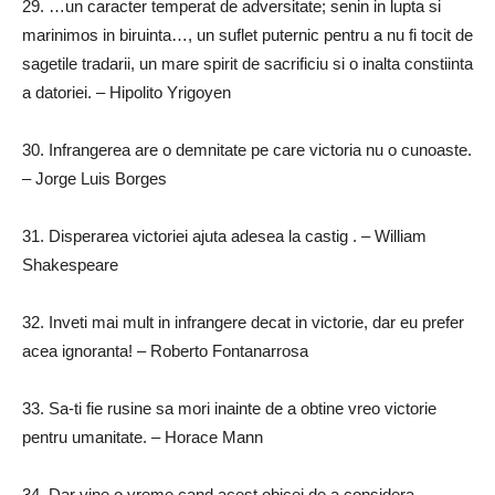
29.
…un caracter temperat de adversitate;
senin in lupta si
marinimos in biruinta…, un suflet puternic pentru a nu fi tocit de
sagetile tradarii, un mare spirit de sacrificiu si o inalta constiinta
a datoriei.
– Hipolito Yrigoyen
30.
Infrangerea are o demnitate pe care victoria nu o cunoaste.
– Jorge Luis Borges
31.
Disperarea victoriei ajuta adesea la castig
.
– William
Shakespeare
32.
Inveti mai mult in infrangere decat in ​​victorie, dar eu prefer
acea ignoranta!
– Roberto Fontanarrosa
33.
Sa-ti fie rusine sa mori inainte de a obtine vreo victorie
pentru umanitate.
– Horace Mann
34.
Dar vine o vreme cand acest obicei de a considera