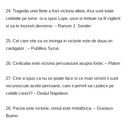
24.
Tragedia unei fiinte a fost victoria alteia.
Asa sunt toate
celelalte pe lume -si-a spus Lope, usor-si trebuie sa fii vigilent
si sa te trezesti devreme.
– Ramon J. Sender
25.
Cel care stie sa se invinga in victorie este de doua ori
castigator
.
– Publilius Syrus
26.
Civilizatia este victoria persuasiunii asupra fortei.
– Platon
27.
Cine a spus ca nu se poate face si ce mari victorii ii sunt
recunoscute acelei persoane, care ii permit sa-i judece pe
ceilalti corect?
– Dealul Napoleon
28.
Pacea este victorie, restul este metafizica.
– Gustavo
Bueno