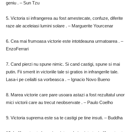
geniu
.
– Sun Tzu
5.
Victoria si infrangerea au fost amestecate, confuze, diferite
raze ale aceleiasi lumini solare
.
– Marguerite Yourcenar
6.
Cea mai frumoasa victorie este intotdeauna urmatoarea
.
–
EnzoFerrari
7.
Cand pierzi nu spune nimic.
Si cand castigi, spune si mai
putin.
Fii smerit in victoriile tale si gratios in infrangerile tale.
Lasa-i pe ceilalti sa vorbeasca
.
– Ignacio Novo Bueno
8.
Marea victorie care pare usoara astazi a fost rezultatul unor
mici victorii care au trecut neobservate
.
– Paulo Coelho
9.
Victoria suprema este sa te castigi pe tine insuti.
– Buddha