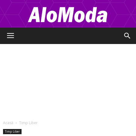
Alo
Moda
Acasă
Timp Liber
Timp Liber