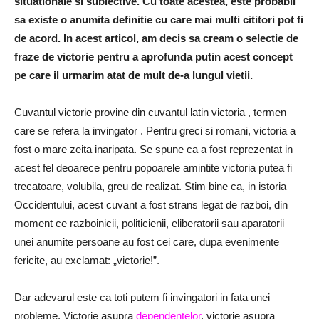
situationale si subiective. Cu toate acestea, este probabil
sa existe o anumita definitie cu care mai multi cititori pot fi
de acord. In acest articol, am decis sa cream o selectie de
fraze de victorie pentru a aprofunda putin acest concept
pe care il urmarim atat de mult de-a lungul vietii.
Cuvantul victorie provine din cuvantul latin
victoria
,
termen
care se refera la invingator
.
Pentru greci si romani, victoria a
fost o mare zeita inaripata.
Se spune ca a fost reprezentat in
acest fel deoarece pentru popoarele amintite victoria putea fi
trecatoare, volubila, greu de realizat.
Stim bine ca, in istoria
Occidentului, acest cuvant a fost strans legat de razboi, din
moment ce razboinicii, politicienii, eliberatorii sau aparatorii
unei anumite persoane au fost cei care, dupa evenimente
fericite, au exclamat: „victorie!”.
Dar adevarul este ca toti putem fi invingatori in fata unei
probleme.
Victorie asupra
dependentelor
, victorie asupra