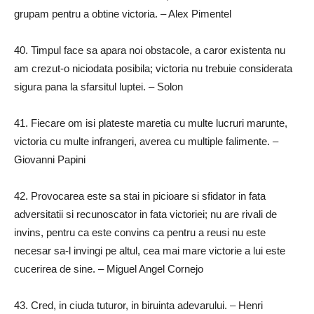
grupam pentru a obtine victoria.
– Alex Pimentel
40.
Timpul face sa apara noi obstacole, a caror existenta nu
am crezut-o niciodata posibila;
victoria nu trebuie considerata
sigura pana la sfarsitul luptei.
– Solon
41.
Fiecare om isi plateste maretia cu multe lucruri marunte,
victoria cu multe infrangeri, averea cu multiple falimente.
–
Giovanni Papini
42.
Provocarea este sa stai in picioare si sfidator in fata
adversitatii si recunoscator in fata victoriei;
nu are rivali de
invins, pentru ca este convins ca pentru a reusi nu este
necesar sa-l invingi pe altul, cea mai mare victorie a lui este
cucerirea de sine.
– Miguel Angel Cornejo
43.
Cred, in ciuda tuturor, in biruinta adevarului.
– Henri