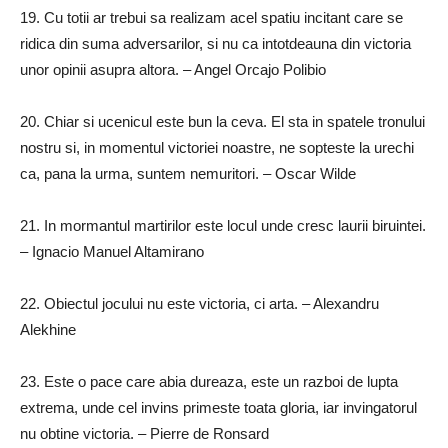
19.
Cu totii ar trebui sa realizam acel spatiu incitant care se
ridica din suma adversarilor, si nu ca intotdeauna din victoria
unor opinii asupra altora.
– Angel Orcajo Polibio
20.
Chiar si ucenicul este bun la ceva.
El sta in spatele tronului
nostru si, in momentul victoriei noastre, ne sopteste la urechi
ca, pana la urma, suntem nemuritori.
– Oscar Wilde
21.
In mormantul martirilor este locul unde cresc laurii biruintei.
– Ignacio Manuel Altamirano
22.
Obiectul jocului nu este victoria, ci arta.
– Alexandru
Alekhine
23.
Este o pace care abia dureaza, este un razboi de lupta
extrema, unde cel invins primeste toata gloria, iar invingatorul
nu obtine victoria.
– Pierre de Ronsard