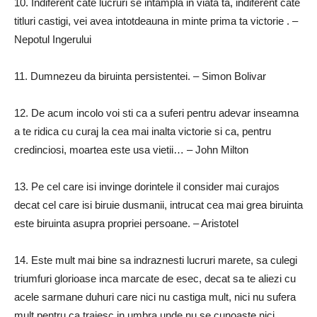
10.
Indiferent cate lucruri se intampla in viata ta, indiferent cate
titluri castigi, vei avea intotdeauna in minte prima ta victorie
.
–
Nepotul Ingerului
11.
Dumnezeu da biruinta persistentei.
– Simon Bolivar
12.
De acum incolo voi sti ca a suferi pentru adevar inseamna
a te ridica cu curaj la cea mai inalta victorie si ca, pentru
credinciosi, moartea este usa vietii…
– John Milton
13.
Pe cel care isi invinge dorintele il consider mai curajos
decat cel care isi biruie dusmanii, intrucat cea mai grea biruinta
este biruinta asupra propriei persoane.
– Aristotel
14.
Este mult mai bine sa indraznesti lucruri marete, sa culegi
triumfuri glorioase inca marcate de esec, decat sa te aliezi cu
acele sarmane duhuri care nici nu castiga mult, nici nu sufera
mult pentru ca traiesc in umbra unde nu se cunoaste nici