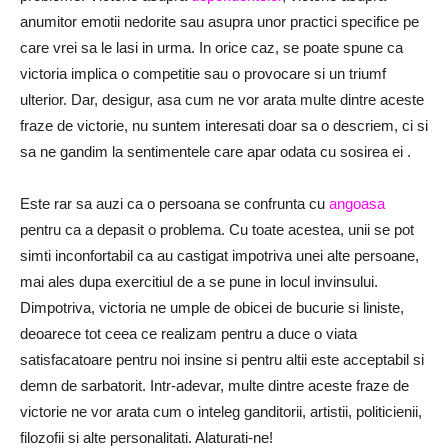
anumitor emotii nedorite sau asupra unor practici specifice pe
care vrei sa le lasi in urma.
In orice caz, se poate spune ca
victoria implica o competitie sau o provocare si un triumf
ulterior.
Dar, desigur, asa cum ne vor arata multe dintre aceste
fraze de victorie, nu suntem
interesati doar sa o descriem, ci si
sa ne gandim la sentimentele care apar odata cu sosirea ei
.
Este rar sa auzi ca o persoana se confrunta cu
angoasa
pentru ca a depasit o problema.
Cu toate acestea, unii se pot
simti inconfortabil ca au castigat impotriva unei alte persoane,
mai ales dupa exercitiul de a se pune in locul invinsului.
Dimpotriva, victoria ne umple de obicei de bucurie si liniste,
deoarece tot ceea ce realizam pentru a duce o viata
satisfacatoare pentru noi insine si pentru altii este acceptabil si
demn de sarbatorit.
Intr-adevar, multe dintre aceste fraze de
victorie ne vor arata cum o inteleg ganditorii, artistii, politicienii,
filozofii si alte personalitati.
Alaturati-ne!