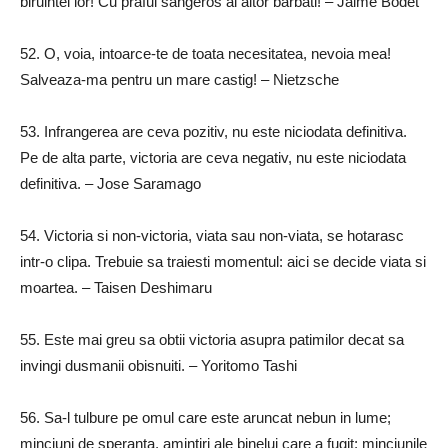
biruintei lor! Cu praful sangeros al altor barbati!
– Jaime Bodet
52.
O, voia, intoarce-te de toata necesitatea, nevoia mea!
Salveaza-ma pentru un mare castig!
– Nietzsche
53.
Infrangerea are ceva pozitiv, nu este niciodata definitiva.
Pe de alta parte, victoria are ceva negativ, nu este niciodata
definitiva.
– Jose Saramago
54.
Victoria si non-victoria, viata sau non-viata, se hotarasc
intr-o clipa.
Trebuie sa traiesti momentul: aici se decide viata si
moartea.
– Taisen Deshimaru
55.
Este mai greu sa obtii victoria asupra patimilor decat sa
invingi dusmanii obisnuiti.
– Yoritomo Tashi
56.
Sa-l tulbure pe omul care este aruncat nebun in lume;
minciuni de speranta, amintiri ale binelui care a fugit;
minciunile