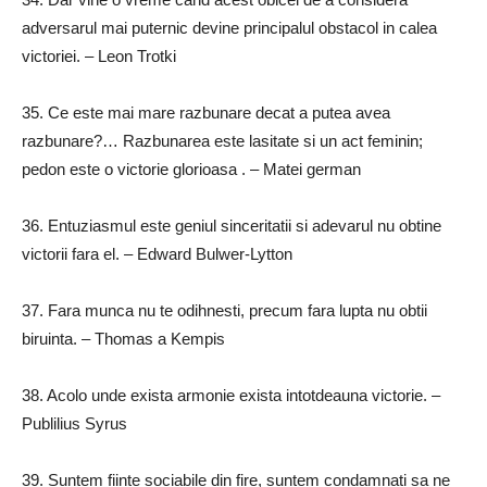
adversarul mai puternic devine principalul obstacol in calea
victoriei.
– Leon Trotki
35.
Ce este mai mare razbunare decat a putea avea
razbunare?… Razbunarea este lasitate si un act feminin;
pedon este o victorie glorioasa
.
– Matei german
36.
Entuziasmul este geniul sinceritatii si adevarul nu obtine
victorii fara el.
– Edward Bulwer-Lytton
37.
Fara munca nu te odihnesti, precum fara lupta nu obtii
biruinta.
– Thomas a Kempis
38.
Acolo unde exista armonie exista intotdeauna victorie.
–
Publilius Syrus
39.
Suntem fiinte sociabile din fire, suntem condamnati sa ne