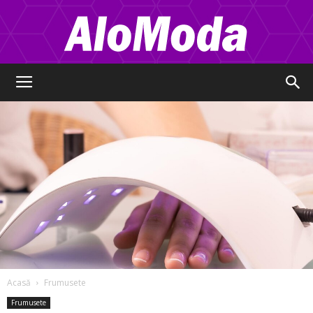
Alo
Moda
Acasă
Frumusete
Frumusete