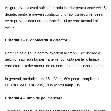
Asigurati-va ca aveti suficient spatiu interior pentru toate cele 5
degete, pentru a preveni contactul unghiilor cu becurile, ceea
ce ar provoca deteriorarea materialului pe care tocmai l-ai
aplicat.
Criteriul 3 – Cronometrul si detectorul
Pentru a asigura un control excelent al timpului de uscare a
gelurilor sau lacurilor permanente, poti opta pentru o lampa
care ofera diferite moduri de cronometru si un senzor automat.
In general, modurile sunt 15s, 30s si 60s pentru lampile cu
LED si UV/LED si 120s, 180s pentru
lampi UV
.
Criteriul 4 – Timp de polimerizare
Timpul de uscare va depinde de puterea lampii alese; urmeaza