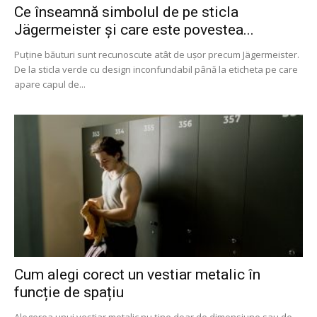
Ce înseamnă simbolul de pe sticla
Jägermeister și care este povestea...
Puține băuturi sunt recunoscute atât de ușor precum Jägermeister.
De la sticla verde cu design inconfundabil până la eticheta pe care
apare capul de...
Cum alegi corect un vestiar metalic în
funcție de spațiu