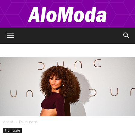
Alo
Moda
Acasă
Frumusete
Frumusete