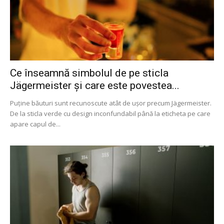
Ce înseamnă simbolul de pe sticla
Jägermeister și care este povestea...
Puține băuturi sunt recunoscute atât de ușor precum Jägermeister.
De la sticla verde cu design inconfundabil până la eticheta pe care
apare capul de...