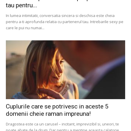
tau pentru...
In lumea intimitatii, conversatia sincera si deschisa este cheia
pentru a-ti aprofunda relatia cu partenerul tau. Intrebarile sexy pe
care le pui nu numai...
Cuplurile care se potrivesc in aceste 5
domenii cheie raman impreuna!
Dragostea este ca un carusel – incitant, imprevizibil si, uneori, te
poate abate de la drum. Dar pentru a mentine aceasta calatorie