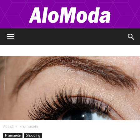
Alo
Moda
Acasă
Frumusete
Frumusete
Shopping