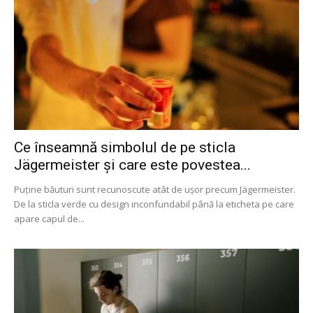
Ce înseamnă simbolul de pe sticla
Jägermeister și care este povestea...
Puține băuturi sunt recunoscute atât de ușor precum Jägermeister.
De la sticla verde cu design inconfundabil până la eticheta pe care
apare capul de...