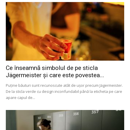
Ce înseamnă simbolul de pe sticla
Jägermeister și care este povestea...
Puține băuturi sunt recunoscute atât de ușor precum Jägermeister.
De la sticla verde cu design inconfundabil până la eticheta pe care
apare capul de...