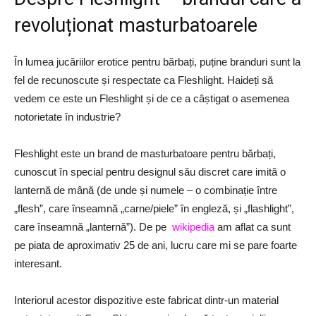
revoluționat masturbatoarele
În lumea jucăriilor erotice pentru bărbați, puține branduri sunt la
fel de recunoscute și respectate ca Fleshlight. Haideți să
vedem ce este un Fleshlight și de ce a câștigat o asemenea
notorietate în industrie?
Fleshlight este un brand de masturbatoare pentru bărbați,
cunoscut în special pentru designul său discret care imită o
lanternă de mână (de unde și numele – o combinație între
„flesh”, care înseamnă „carne/piele” în engleză, și „flashlight”,
care înseamnă „lanternă”). De pe
wikipedia
am aflat ca sunt
pe piata de aproximativ 25 de ani, lucru care mi se pare foarte
interesant.
Interiorul acestor dispozitive este fabricat dintr-un material