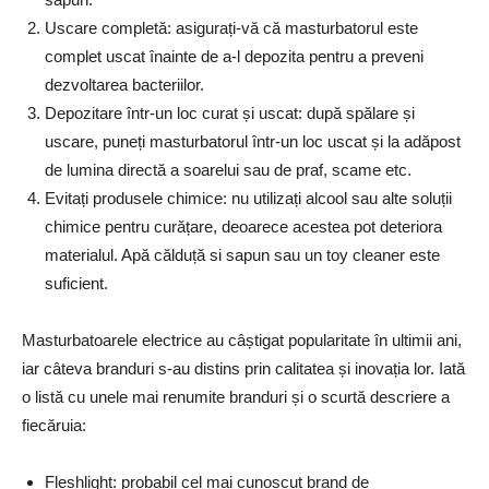
Uscare completă: asigurați-vă că masturbatorul este
complet uscat înainte de a-l depozita pentru a preveni
dezvoltarea bacteriilor.
Depozitare într-un loc curat și uscat: după spălare și
uscare, puneți masturbatorul într-un loc uscat și la adăpost
de lumina directă a soarelui sau de praf, scame etc.
Evitați produsele chimice: nu utilizați alcool sau alte soluții
chimice pentru curățare, deoarece acestea pot deteriora
materialul. Apă călduță si sapun sau un toy cleaner este
suficient.
Masturbatoarele electrice au câștigat popularitate în ultimii ani,
iar câteva branduri s-au distins prin calitatea și inovația lor. Iată
o listă cu unele mai renumite branduri și o scurtă descriere a
fiecăruia:
Fleshlight: probabil cel mai cunoscut brand de