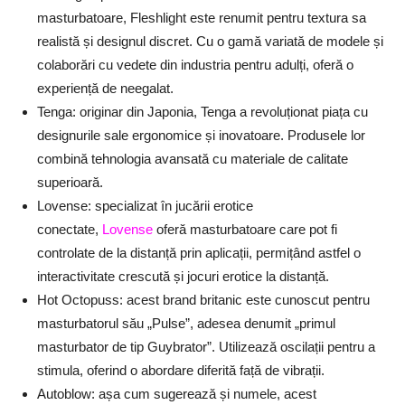
masturbatoare, Fleshlight este renumit pentru textura sa
realistă și designul discret. Cu o gamă variată de modele și
colaborări cu vedete din industria pentru adulți, oferă o
experiență de neegalat.
Tenga: originar din Japonia, Tenga a revoluționat piața cu
designurile sale ergonomice și inovatoare. Produsele lor
combină tehnologia avansată cu materiale de calitate
superioară.
Lovense: specializat în jucării erotice
conectate,
Lovense
oferă masturbatoare care pot fi
controlate de la distanță prin aplicații, permițând astfel o
interactivitate crescută și jocuri erotice la distanță.
Hot Octopuss: acest brand britanic este cunoscut pentru
masturbatorul său „Pulse”, adesea denumit „primul
masturbator de tip Guybrator”. Utilizează oscilații pentru a
stimula, oferind o abordare diferită față de vibrații.
Autoblow: așa cum sugerează și numele, acest