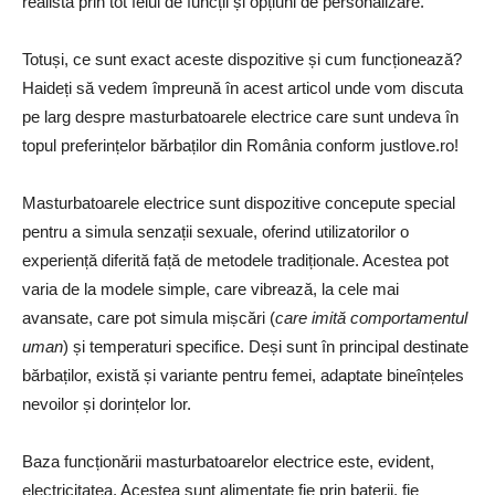
realistă prin tot felul de funcții și opțiuni de personalizare.
Totuși, ce sunt exact aceste dispozitive și cum funcționează?
Haideți să vedem împreună în acest articol unde vom discuta
pe larg despre masturbatoarele electrice care sunt undeva în
topul preferințelor bărbaților din România conform justlove.ro!
Masturbatoarele electrice sunt dispozitive concepute special
pentru a simula senzații sexuale, oferind utilizatorilor o
experiență diferită față de metodele tradiționale. Acestea pot
varia de la modele simple, care vibrează, la cele mai
avansate, care pot simula mișcări (
care imită comportamentul
uman
) și temperaturi specifice. Deși sunt în principal destinate
bărbaților, există și variante pentru femei, adaptate bineînțeles
nevoilor și dorințelor lor.
Baza funcționării masturbatoarelor electrice este, evident,
electricitatea. Acestea sunt alimentate fie prin baterii, fie