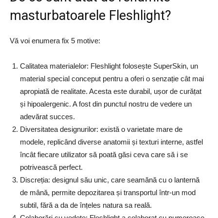
masturbatoarele Fleshlight?
Vă voi enumera fix 5 motive:
Calitatea materialelor: Fleshlight folosește SuperSkin, un
material special conceput pentru a oferi o senzație cât mai
apropiată de realitate. Acesta este durabil, ușor de curățat
și hipoalergenic. A fost din punctul nostru de vedere un
adevărat succes.
Diversitatea designurilor: există o varietate mare de
modele, replicând diverse anatomii și texturi interne, astfel
încât fiecare utilizator să poată găsi ceva care să i se
potrivească perfect.
Discreția: designul său unic, care seamănă cu o lanternă
de mână, permite depozitarea și transportul într-un mod
subtil, fără a da de înțeles natura sa reală.
Colaborări cu vedete: Fleshlight a colaborat cu numeroase