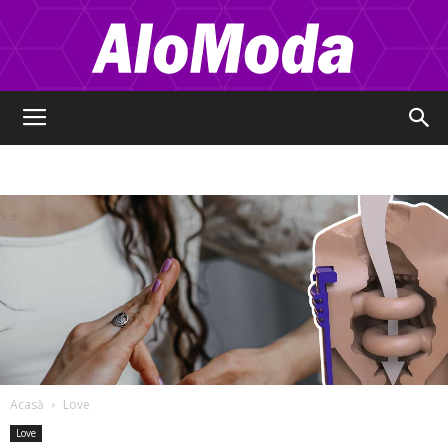
Alo
Moda
Acasă
Love
Love