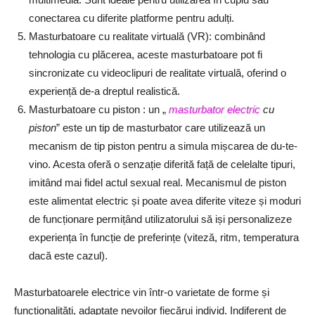
conectarea cu diferite platforme pentru adulți.
Masturbatoare cu realitate virtuală (VR): combinând
tehnologia cu plăcerea, aceste masturbatoare pot fi
sincronizate cu videoclipuri de realitate virtuală, oferind o
experiență de-a dreptul realistică.
Masturbatoare cu piston : un „
masturbator electric
cu
piston
” este un tip de masturbator care utilizează un
mecanism de tip piston pentru a simula mișcarea de du-te-
vino. Acesta oferă o senzație diferită față de celelalte tipuri,
imitând mai fidel actul sexual real. Mecanismul de piston
este alimentat electric și poate avea diferite viteze și moduri
de funcționare permițând utilizatorului să iși personalizeze
experiența în funcție de preferințe (viteză, ritm, temperatura
dacă este cazul).
Masturbatoarele electrice vin într-o varietate de forme și
funcționalități, adaptate nevoilor fiecărui individ. Indiferent de