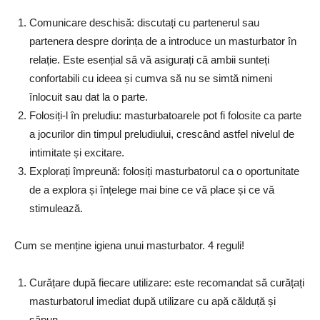
Comunicare deschisă: discutați cu partenerul sau
partenera despre dorința de a introduce un masturbator în
relație. Este esențial să vă asigurați că ambii sunteți
confortabili cu ideea și cumva să nu se simtă nimeni
înlocuit sau dat la o parte.
Folosiți-l în preludiu: masturbatoarele pot fi folosite ca parte
a jocurilor din timpul preludiului, crescând astfel nivelul de
intimitate și excitare.
Explorați împreună: folosiți masturbatorul ca o oportunitate
de a explora și înțelege mai bine ce vă place și ce vă
stimulează.
Cum se menține igiena unui masturbator. 4 reguli!
Curățare după fiecare utilizare: este recomandat să curățați
masturbatorul imediat după utilizare cu apă călduță și
săpun.