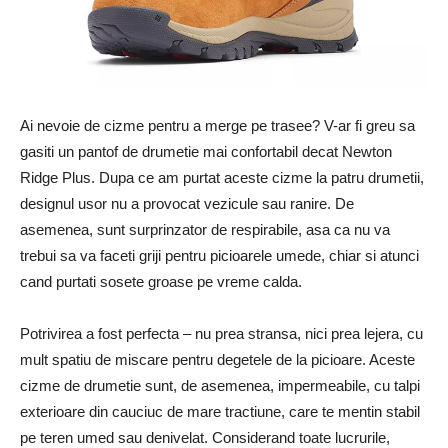
Ai nevoie de cizme pentru a merge pe trasee? V-ar fi greu sa
gasiti un pantof de drumetie mai confortabil decat Newton
Ridge Plus. Dupa ce am purtat aceste cizme la patru drumetii,
designul usor nu a provocat vezicule sau ranire. De
asemenea, sunt surprinzator de respirabile, asa ca nu va
trebui sa va faceti griji pentru picioarele umede, chiar si atunci
cand purtati sosete groase pe vreme calda.
Potrivirea a fost perfecta – nu prea stransa, nici prea lejera, cu
mult spatiu de miscare pentru degetele de la picioare. Aceste
cizme de drumetie sunt, de asemenea, impermeabile, cu talpi
exterioare din cauciuc de mare tractiune, care te mentin stabil
pe teren umed sau denivelat. Considerand toate lucrurile,