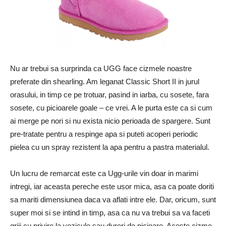
Nu ar trebui sa surprinda ca UGG face cizmele noastre
preferate din shearling. Am leganat Classic Short II in jurul
orasului, in timp ce pe trotuar, pasind in iarba, cu sosete, fara
sosete, cu picioarele goale – ce vrei. A le purta este ca si cum
ai merge pe nori si nu exista nicio perioada de spargere. Sunt
pre-tratate pentru a respinge apa si puteti acoperi periodic
pielea cu un spray rezistent la apa pentru a pastra materialul.
Un lucru de remarcat este ca Ugg-urile vin doar in marimi
intregi, iar aceasta pereche este usor mica, asa ca poate doriti
sa mariti dimensiunea daca va aflati intre ele. Dar, oricum, sunt
super moi si se intind in timp, asa ca nu va trebui sa va faceti
griji cu privire la vezicule sau dureri de picioare. Aceste cizme