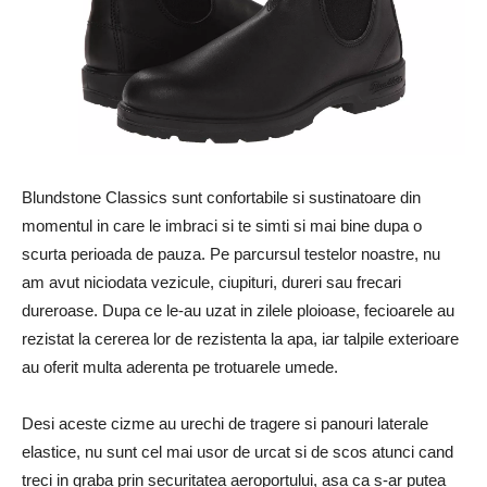
Blundstone Classics sunt confortabile si sustinatoare din
momentul in care le imbraci si te simti si mai bine dupa o
scurta perioada de pauza. Pe parcursul testelor noastre, nu
am avut niciodata vezicule, ciupituri, dureri sau frecari
dureroase. Dupa ce le-au uzat in zilele ploioase, fecioarele au
rezistat la cererea lor de rezistenta la apa, iar talpile exterioare
au oferit multa aderenta pe trotuarele umede.
Desi aceste cizme au urechi de tragere si panouri laterale
elastice, nu sunt cel mai usor de urcat si de scos atunci cand
treci in graba prin securitatea aeroportului, asa ca s-ar putea