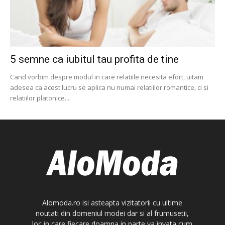
5 semne ca iubitul tau profita de tine
Cand vorbim despre modul in care relatiile necesita efort, uitam
adesea ca acest lucru se aplica nu numai relatiilor romantice, ci si
relatiilor platonice....
Alomoda.ro isi asteapta vizitatorii cu ultime
noutati din domeniul modei dar si al frumusetii,
loc in care fiecare doamna in parte va invata cum