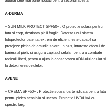
adunat cele mai bune noutati pentru sezonul acesta:
A-DERMA
– SUN MILK PROTECT SPF50+
: O protectie solara pentru
fata si corp, destinata pielii fragile.
Datorita unui sistem
fotoprotector patentat extrem de eficient, este capabil sa
protejeze pielea de arsurile solare.
In plus, intareste efectul de
bariera al pielii;
si asigura capitalul celular, pentru a combate
radicalii liberi, pentru a ajuta la conservarea ADN-ului celular si
la detoxifierea celulelor.
AVENE
– CREMA SPF50+
: Protectie solara foarte ridicata pentru fata
pentru pielea sensibila si uscata.
Protectie UVB/UVA cu
spectru larg.