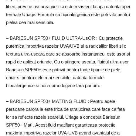
liberi, previne uscarea pielii si este rezistent la apa datorita apei
termale Uriage.
Formula sa hipoalergenica este potrivita pentru
pielea cea mai sensibila.
– BARIESUN SPF50+ FLUID ULTRA-UsOR
: Cu protectie
puternica impotriva razelor UVA/UVB si a radicalilor liberi si o
textura ultra-usoara care se absoarbe instantaneu, este usor si
rapid de aplicat oriunde.
Cu o atingere uscata, fluidul ultra-usor
Bariesun SPF50+ este potrivit pentru toate tipurile de piele,
chiar si pentru cele mai sensibile, datorita formulei
hipoalergenice si non-comodogene fara parfum.
– BARIESUN SPF50+ MATTING FLUID
: Pentru acele
persoane carora le este frica de stralucirea care face ca fata
lor sa reflecte razele soarelui, Uriage a conceput
Bariesun
SPF50+ Mat’
. Acest fluid matifiant garanteaza protectie
maxima impotriva razelor UVA-UVB avand avantajul de a