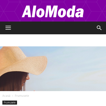
Alo
Moda
Acasă
Frumusete
Frumusete