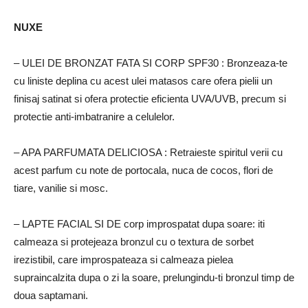
NUXE
– ULEI DE BRONZAT FATA SI CORP SPF30
: Bronzeaza-te
cu liniste deplina cu acest ulei matasos care ofera pielii un
finisaj satinat si ofera protectie eficienta UVA/UVB, precum si
protectie anti-imbatranire a celulelor.
– APA PARFUMATA DELICIOSA
: Retraieste spiritul verii cu
acest parfum cu note de portocala, nuca de cocos, flori de
tiare, vanilie si mosc.
– LAPTE FACIAL SI DE
corp improspatat dupa soare: iti
calmeaza si protejeaza bronzul cu o textura de sorbet
irezistibil, care improspateaza si calmeaza pielea
supraincalzita dupa o zi la soare, prelungindu-ti bronzul timp de
doua saptamani.