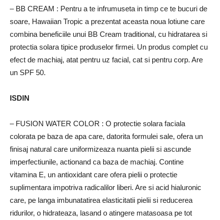
– BB CREAM
: Pentru a te infrumuseta in timp ce te bucuri de
soare, Hawaiian Tropic a prezentat aceasta noua lotiune care
combina beneficiile unui BB Cream traditional, cu hidratarea si
protectia solara tipice produselor firmei.
Un produs complet cu
efect de machiaj, atat pentru uz facial, cat si pentru corp.
Are
un SPF 50.
ISDIN
– FUSION WATER COLOR
: O protectie solara faciala
colorata pe baza de apa care, datorita formulei sale, ofera un
finisaj natural care uniformizeaza nuanta pielii si ascunde
imperfectiunile, actionand ca baza de machiaj.
Contine
vitamina E, un antioxidant care ofera pielii o protectie
suplimentara impotriva radicalilor liberi.
Are si acid hialuronic
care, pe langa imbunatatirea elasticitatii pielii si reducerea
ridurilor, o hidrateaza, lasand o atingere matasoasa pe tot