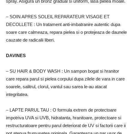
spray.
Asigura un bronz gradual si uniform, lasa pielea moale.
– SOIN APRES SOLEIL REPARATEUR VISAGE ET
DECOLLETE
: Un tratament anti-imbatranire autentic dupa
soare care calmeaza, repara pielea si o protejeaza de daunele
cauzate de radicalii liberi.
DAVINES
– SU HAIR & BODY WASH
: Un sampon bogat si hranitor
care repara parul si pielea corpului dupa zilele de vara in care
soarele, salitrul, clorul, vantul sau sarea le-au atacat
integritatea.
– LAPTE PARUL TAU
: O formula extrem de protectoare
impotriva UVA si UVB, hidratanta, hranitoare, protectoare si
restructuratoare pentru parul deteriorat de UV si factorii care ii
pot atenua frumusetea originala.
Garanteaza un par usor de