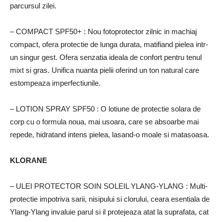
parcursul zilei.
– COMPACT SPF50+
: Nou fotoprotector zilnic in machiaj
compact, ofera protectie de lunga durata, matifiand pielea intr-
un singur gest.
Ofera senzatia ideala de confort pentru tenul
mixt si gras.
Unifica nuanta pielii oferind un ton natural care
estompeaza imperfectiunile.
– LOTION SPRAY SPF50
: O lotiune de protectie solara de
corp cu o formula noua, mai usoara, care se absoarbe mai
repede, hidratand intens pielea, lasand-o moale si matasoasa.
KLORANE
– ULEI PROTECTOR SOIN SOLEIL YLANG-YLANG
: Multi-
protectie impotriva sarii, nisipului si clorului, ceara esentiala de
Ylang-Ylang invaluie parul si il protejeaza atat la suprafata, cat