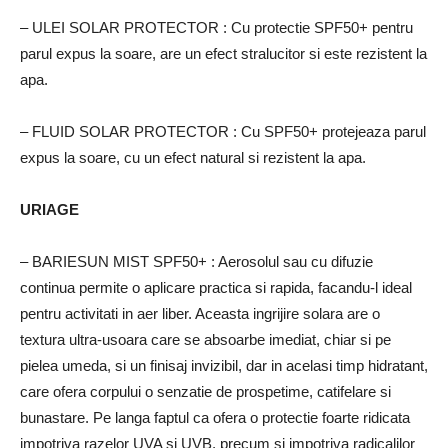
– ULEI SOLAR PROTECTOR
: Cu protectie SPF50+ pentru
parul expus la soare, are un efect stralucitor si este rezistent la
apa.
– FLUID SOLAR PROTECTOR
: Cu SPF50+ protejeaza parul
expus la soare, cu un efect natural si rezistent la apa.
URIAGE
– BARIESUN MIST SPF50+
: Aerosolul sau cu difuzie
continua permite o aplicare practica si rapida, facandu-l ideal
pentru activitati in aer liber.
Aceasta ingrijire solara are o
textura ultra-usoara care se absoarbe imediat, chiar si pe
pielea umeda, si un finisaj invizibil, dar in acelasi timp hidratant,
care ofera corpului o senzatie de prospetime, catifelare si
bunastare.
Pe langa faptul ca ofera o protectie foarte ridicata
impotriva razelor UVA si UVB, precum si impotriva radicalilor