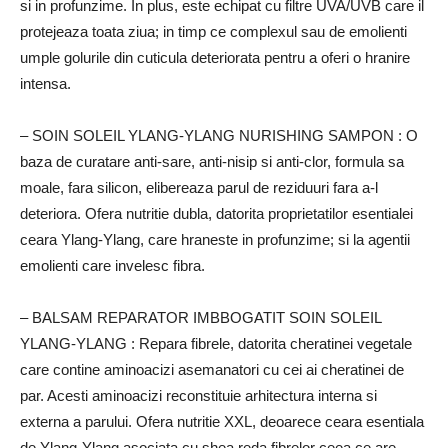
si in profunzime.
In plus, este echipat cu filtre UVA/UVB care il
protejeaza toata ziua;
in timp ce complexul sau de emolienti
umple golurile din cuticula deteriorata pentru a oferi o hranire
intensa.
– SOIN SOLEIL YLANG-YLANG NURISHING SAMPON
: O
baza de curatare anti-sare, anti-nisip si anti-clor, formula sa
moale, fara silicon, elibereaza parul de reziduuri fara a-l
deteriora.
Ofera nutritie dubla, datorita proprietatilor esentialei
ceara Ylang-Ylang, care hraneste in profunzime;
si la agentii
emolienti care invelesc fibra.
– BALSAM REPARATOR IMBBOGATIT SOIN SOLEIL
YLANG-YLANG
: Repara fibrele, datorita cheratinei vegetale
care contine aminoacizi asemanatori cu cei ai cheratinei de
par.
Acesti aminoacizi reconstituie arhitectura interna si
externa a parului.
Ofera nutritie XXL, deoarece ceara esentiala
de Ylang-Ylang asociata cu shea reda fibrelor ceea ce are