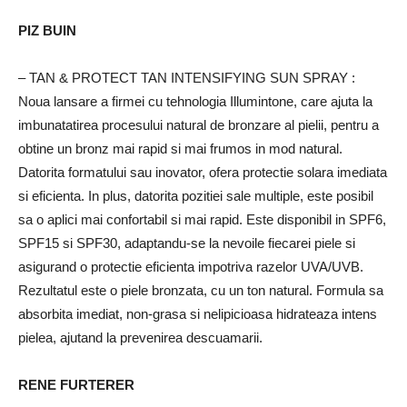
PIZ BUIN
– TAN & PROTECT TAN INTENSIFYING SUN SPRAY
:
Noua lansare a firmei cu tehnologia Illumintone, care ajuta la
imbunatatirea procesului natural de bronzare al pielii, pentru a
obtine un bronz mai rapid si mai frumos in mod natural.
Datorita formatului sau inovator, ofera protectie solara imediata
si eficienta.
In plus, datorita pozitiei sale multiple, este posibil
sa o aplici mai confortabil si mai rapid.
Este disponibil in SPF6,
SPF15 si SPF30, adaptandu-se la nevoile fiecarei piele si
asigurand o protectie eficienta impotriva razelor UVA/UVB.
Rezultatul este o piele bronzata, cu un ton natural.
Formula sa
absorbita imediat, non-grasa si nelipicioasa hidrateaza intens
pielea, ajutand la prevenirea descuamarii.
RENE FURTERER