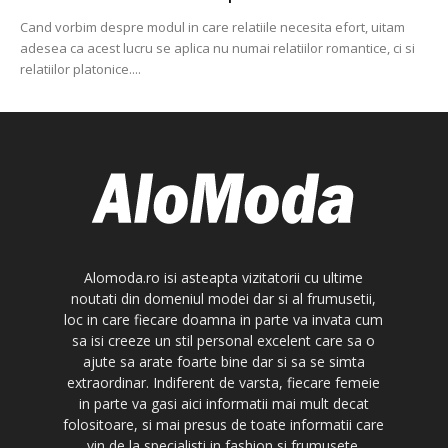
Cand vorbim despre modul in care relatiile necesita efort, uitam
adesea ca acest lucru se aplica nu numai relatiilor romantice, ci si
relatiilor platonice....
Alomoda.ro isi asteapta vizitatorii cu ultime
noutati din domeniul modei dar si al frumusetii,
loc in care fiecare doamna in parte va invata cum
sa isi creeze un stil personal excelent care sa o
ajute sa arate foarte bine dar si sa se simta
extraordinar. Indiferent de varsta, fiecare femeie
in parte va gasi aici informatii mai mult decat
folositoare, si mai presus de toate informatii care
vin de la specialisti in fashion si frumusete.