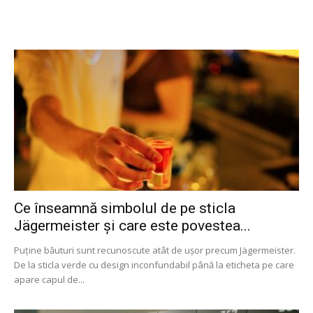
Ce înseamnă simbolul de pe sticla
Jägermeister și care este povestea...
Puține băuturi sunt recunoscute atât de ușor precum Jägermeister.
De la sticla verde cu design inconfundabil până la eticheta pe care
apare capul de...