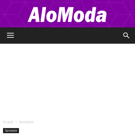
Alo
Moda
Acasă
Sanatate
Sanatate