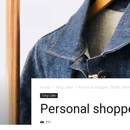
Acasă
Timp Liber
Personal shopper: DIESEL Denim
Timp Liber
Personal shopp
711