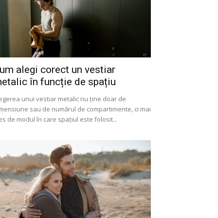
um alegi corect un vestiar
etalic în funcție de spațiu
egerea unui vestiar metalic nu ține doar de
mensiune sau de numărul de compartimente, ci mai
es de modul în care spațiul este folosit...