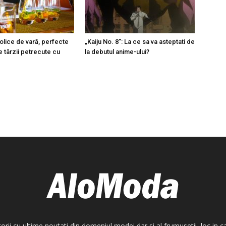
olice de vară, perfecte
„Kaiju No. 8”: La ce sa va asteptati de
e târzii petrecute cu
la debutul anime-ului?
torii cu ultime noutati din domeniul modei dar si al frumusetii, loc in 