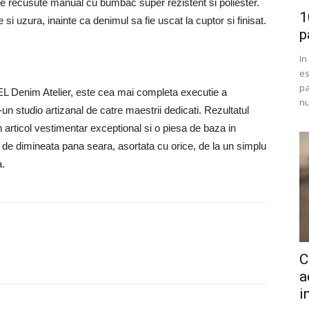
ie recusute manual cu bumbac super rezistent si poliester.
1
si uzura, inainte ca denimul sa fie uscat la cuptor si finisat.
p
In
es
pa
EL Denim Atelier, este cea mai completa executie a
nu
-un studio artizanal de catre maestrii dedicati. Rezultatul
 articol vestimentar exceptional si o piesa de baza in
 de dimineata pana seara, asortata cu orice, de la un simplu
a.
C
a
i