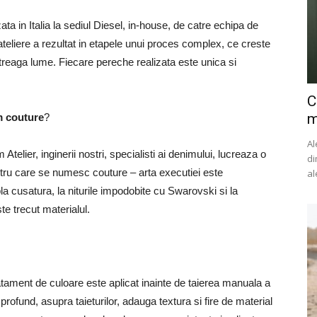
ta in Italia la sediul Diesel, in-house, de catre echipa de
 ateliere a rezultat in etapele unui proces complex, ce creste
treaga lume. Fiecare pereche realizata este unica si
C
m
m couture
?
Al
elier, inginerii nostri, specialisti ai denimului, lucreaza o
di
ntru care se numesc couture – arta executiei este
al
bla cusatura, la niturile impodobite cu Swarovski si la
e trecut materialul.
tament de culoare este aplicat inainte de taierea manuala a
 profund, asupra taieturilor, adauga textura si fire de material