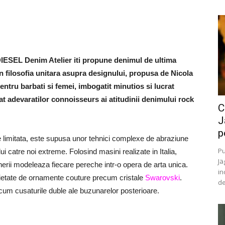
 DIESEL Denim Atelier iti propune denimul de ultima
in filosofia unitara asupra designului, propusa de Nicola
entru barbati si femei, imbogatit minutios si lucrat
t adevaratilor connoisseurs ai atitudinii denimului rock
C
J
p
ie limitata, este supusa unor tehnici complexe de abraziune
Pu
ui catre noi extreme. Folosind masini realizate in Italia,
Jä
nerii modeleaza fiecare pereche intr-o opera de arta unica.
in
arietate de ornamente couture precum cristale
Swarovski
.
de
ecum cusaturile duble ale buzunarelor posterioare.