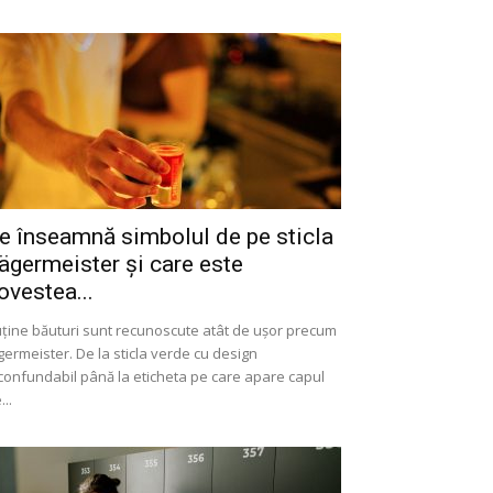
e înseamnă simbolul de pe sticla
ägermeister și care este
ovestea...
ține băuturi sunt recunoscute atât de ușor precum
germeister. De la sticla verde cu design
confundabil până la eticheta pe care apare capul
...