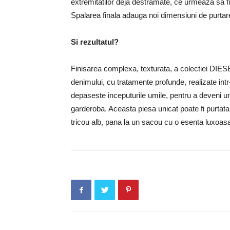
extremitatilor deja destramate, ce urmeaza sa f
Spalarea finala adauga noi dimensiuni de purtare 
Si rezultatul?
Finisarea complexa, texturata, a colectiei DIES
denimului, cu tratamente profunde, realizate intr
depaseste inceputurile umile, pentru a deveni un
garderoba. Aceasta piesa unicat poate fi purtata
tricou alb, pana la un sacou cu o esenta luxoas