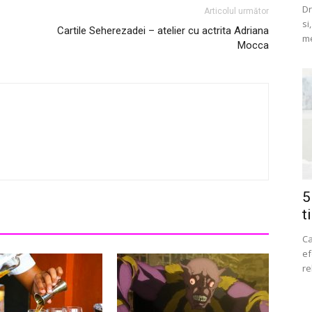
Dr
Articolul următor
si
Cartile Seherezadei – atelier cu actrita Adriana
me
Mocca
5
t
Ca
ef
re