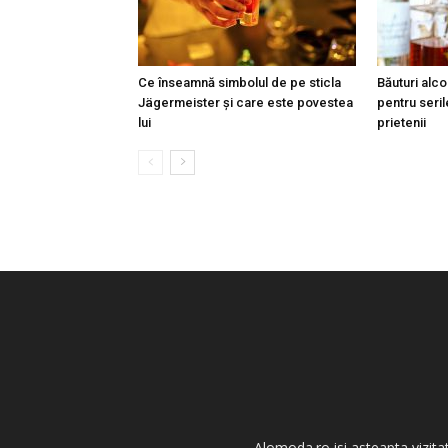
Ce înseamnă simbolul de pe sticla
Băuturi alco
Jägermeister și care este povestea
pentru seril
lui
prietenii
Alomoda.ro isi asteapta vizita