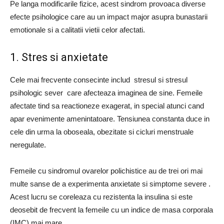
Pe langa modificarile fizice, acest sindrom provoaca diverse
efecte psihologice care au un impact major asupra bunastarii
emotionale si a calitatii vietii celor afectati.
1. Stres si anxietate
Cele mai frecvente consecinte includ stresul si stresul
psihologic sever care afecteaza imaginea de sine. Femeile
afectate tind sa reactioneze exagerat, in special atunci cand
apar evenimente amenintatoare. Tensiunea constanta duce in
cele din urma la oboseala, obezitate si cicluri menstruale
neregulate.
Femeile cu sindromul ovarelor polichistice au de trei ori mai
multe sanse de a experimenta anxietate si simptome severe .
Acest lucru se coreleaza cu rezistenta la insulina si este
deosebit de frecvent la femeile cu un indice de masa corporala
(IMC) mai mare.