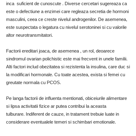
inca suficient de cunoscute . Diverse cercetari sugereaza ca
este o defectiune a enzimei care regleaza secretia de hormoni
masculini, ceea ce creste nivelul androgenilor. De asemenea,
este suspectata o legatura cu nivelul serotoninei si cu valorile
altor neurotransmitatori.
Factorii ereditari joaca, de asemenea , un rol, deoarece
sindromul ovarian polichistic este mai frecvent in unele familii.
Alti factori includ obezitatea si rezistenta la insulina, care duc si
la modificari hormonale. Cu toate acestea, exista si femei cu
greutate normala cu PCOS.
Pe langa factorii de influenta mentionati, obiceiurile alimentare
si lipsa activitatii fizice ar putea contribui la aceasta
tulburare. Indiferent de cauze, in tratament trebuie luate in
considerare eventualele temeri si schimbari emotionale.