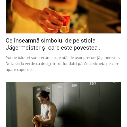
Ce înseamnă simbolul de pe sticla
Jägermeister și care este povestea...
Puține băuturi sunt recunoscute atât de ușor precum Jägermeister.
De la sticla verde cu design inconfundabil până la eticheta pe care
apare capul de...