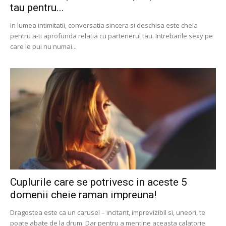
tau pentru...
In lumea intimitatii, conversatia sincera si deschisa este cheia
pentru a-ti aprofunda relatia cu partenerul tau. Intrebarile sexy pe
care le pui nu numai...
Cuplurile care se potrivesc in aceste 5
domenii cheie raman impreuna!
Dragostea este ca un carusel – incitant, imprevizibil si, uneori, te
poate abate de la drum. Dar pentru a mentine aceasta calatorie