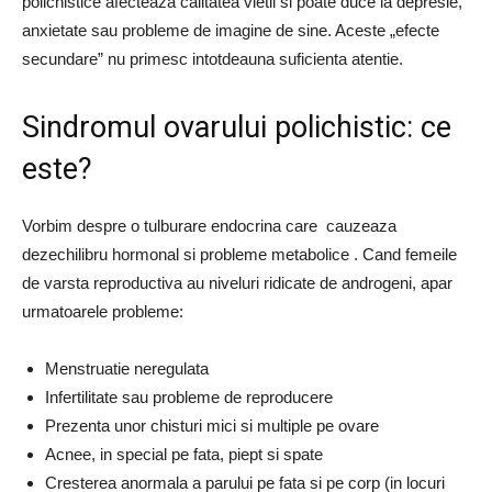
polichistice afecteaza calitatea vietii si poate duce la depresie,
anxietate sau probleme de imagine de sine. Aceste „efecte
secundare” nu primesc intotdeauna suficienta atentie.
Sindromul ovarului polichistic: ce
este?
Vorbim despre o tulburare endocrina care cauzeaza
dezechilibru hormonal si probleme metabolice . Cand femeile
de varsta reproductiva au niveluri ridicate de androgeni, apar
urmatoarele probleme:
Menstruatie neregulata
Infertilitate sau probleme de reproducere
Prezenta unor chisturi mici si multiple pe ovare
Acnee, in special pe fata, piept si spate
Cresterea anormala a parului pe fata si pe corp (in locuri