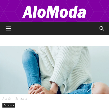
Alo
Moda
Acasă
Sanatate
Sanatate