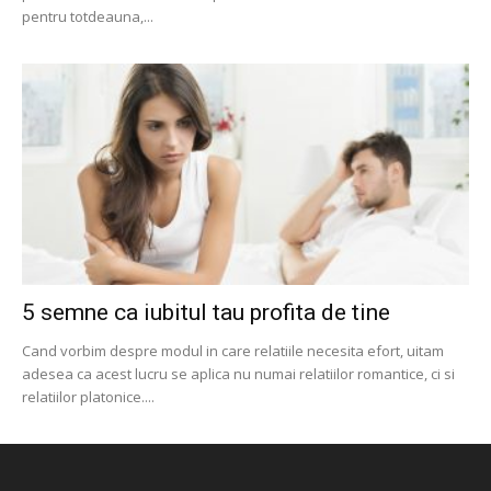
pentru totdeauna,...
5 semne ca iubitul tau profita de tine
Cand vorbim despre modul in care relatiile necesita efort, uitam
adesea ca acest lucru se aplica nu numai relatiilor romantice, ci si
relatiilor platonice....