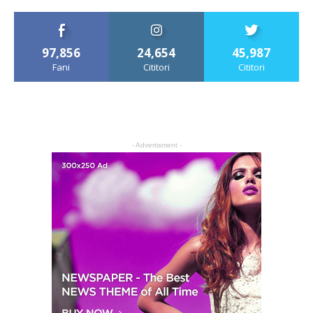
97,856
24,654
45,987
Fani
Cititori
Cititori
- Advertisment -